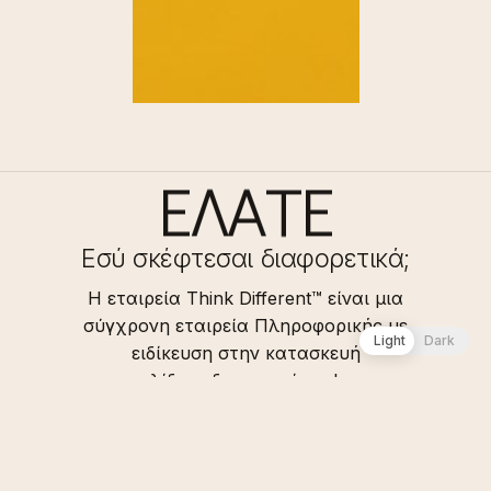
Ε
Λ
Α
Τ
Ε
Εσύ σκέφτεσαι διαφορετικά;
Η εταιρεία Think Different™ είναι μια
σύγχρονη εταιρεία Πληροφορικής με
Light
Dark
ειδίκευση στην κατασκευή
ιστοσελίδων, δημιουργία eshop και
ανάπτυξη Brand Strategy, με έδρα την
Λάρισα. Μια συνεχώς
αναπτυσσόμενη ομάδα
επαγγελματιών, που σκέφτεται